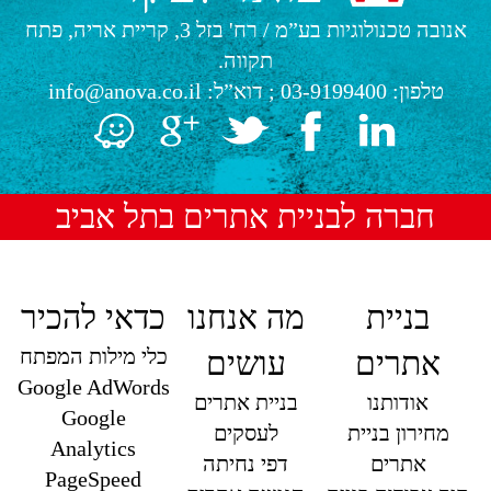
אנובה טכנולוגיות בע”מ
/
רח' בזל 3, קריית אריה, פתח
תקווה.
טלפון:
03-9199400
; דוא”ל:
info@anova.co.il
חברה לבניית אתרים בתל אביב
בניית
מה אנחנו
כדאי להכיר
כלי מילות המפתח
אתרים
עושים
Google AdWords
אודותנו
בניית אתרים
Google
מחירון בניית
לעסקים
Analytics
אתרים
דפי נחיתה
PageSpeed