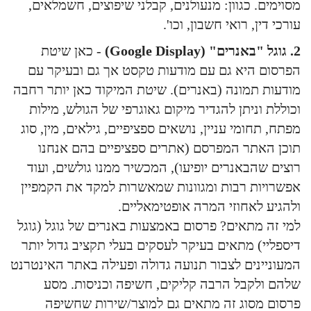
מסוימים. כגוון: מנעולנים, קבלני שיפוצים, חשמלאים,
עורכי דין, רואי חשבון, וכו'.
2. גוגל "באנרים" (Google Display)
- כאן שיטת
הפרסום היא גם עם מודעות טקסט אך גם ובעיקר עם
מודעות תמונה (באנרים). שיטת המיקוד כאן יותר רחבה
וכוללת וניתן להגדיר מיקום גאוגרפי של הגולש, מילות
מפתח, תחומי עניין, נושאים ספציפיים, גילאים, מין, סוג
תוכן האתר המפרסם (אתרים ספציפיים בהם אנחנו
רוצים שהבאנרים יופיעו), המכשיר ממנו גולשים, ועוד
אפשרויות רבות ומגוונות שמאשרות למקד את הקמפיין
ולהגיע לאחוזי המרה אופטימאליים.
למי זה מתאים? פרסום באמצעות באנרים של גוגל (גוגל
דיספליי) מתאים בעיקר לעסקים בעלי תקציב גדול יותר
המעוניינים לצבור תנועה גדולה ופעילה באתר האינטרנט
שלהם ולקבל הרבה קליקים, חשיפה וכניסות. מסע
פרסום מסוג זה מתאים גם למוצר/שירות שחשיפה