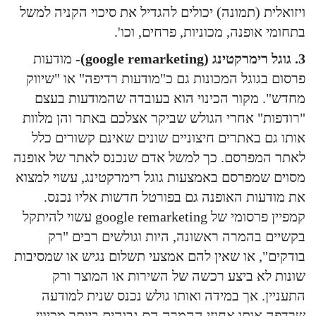
ויזואלית (תמונה) יכולים להגדיל את סיכוי הקניה למשל
בתחומי אופנה, מכוניות, פרחים, וכו'.
3. גוגל רימרקטינג (google remarketing)
- מודעות
פרסום בגוגל המכונות גם כ"מודעות רדיפה" או "שיווק
מחדש". מקור הכינוי הוא בעובדה שהמודעות בעצם
"רודפות" אחרי הגולש שביקר אצלכם באתר והן מלוות
אותו גם באתרים חיצוניים שונים שאינם קשורים כלל
לאתר המפרסם. כך למשל אדם שנכנס לאתר של אופנה
מסוים שמפרסם באמצעות גוגל רימרקטינג, עשוי למצוא
את מודעות האופנה גם בפורטל חדשות אליו נכנס.
קמפיין פרסומי של google remarketing עשוי להיתקל
בקשיים בהמרה ראשונה, היות וגולשים רבים "רק
בודקים", או שאין להם אמצעי תשלום נגיש או שמסיבות
שונות לא ביצע רכשה של השירות או המוצר ורק
התעניין. אך במידה ואותו גולש נכנס שנית למודעה
שרדפה אותו אחוזי ההמרה הם גבוהים ביותר מכיוון