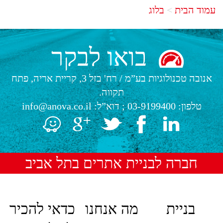
עמוד הבית
בלוג
בואו לבקר
אנובה טכנולוגיות בע”מ
/
רח' בזל 3, קריית אריה, פתח
תקווה.
טלפון:
03-9199400
; דוא”ל:
info@anova.co.il
חברה לבניית אתרים בתל אביב
בניית
מה אנחנו
כדאי להכיר