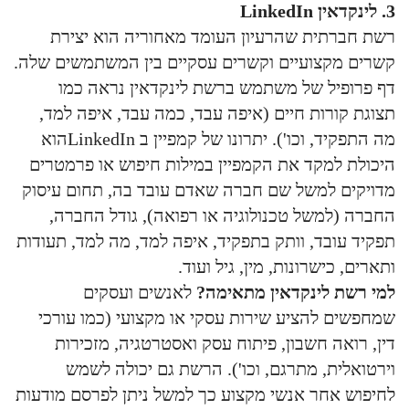
3. לינקדאין LinkedIn
רשת חברתית שהרעיון העומד מאחוריה הוא יצירת
קשרים מקצועיים וקשרים עסקיים בין המשתמשים שלה.
דף פרופיל של משתמש ברשת לינקדאין נראה כמו
תצוגת קורות חיים (איפה עבד, כמה עבד, איפה למד,
מה התפקיד, וכו'). יתרונו של קמפיין ב LinkedInהוא
היכולת למקד את הקמפיין במילות חיפוש או פרמטרים
מדויקים למשל שם חברה שאדם עובד בה, תחום עיסוק
החברה (למשל טכנולוגיה או רפואה), גודל החברה,
תפקיד עובד, וותק בתפקיד, איפה למד, מה למד, תעודות
ותארים, כישרונות, מין, גיל ועוד.
למי רשת לינקדאין מתאימה?
לאנשים ועסקים
שמחפשים להציע שירות עסקי או מקצועי (כמו עורכי
דין, רואה חשבון, פיתוח עסק ואסטרטגיה, מזכירות
וירטואלית, מתרגם, וכו'). הרשת גם יכולה לשמש
לחיפוש אחר אנשי מקצוע כך למשל ניתן לפרסם מודעות