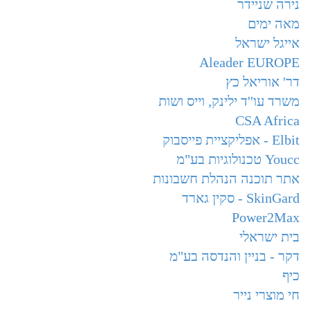
נירה שניידר
מאה ימים
אייגל ישראל
Aleader EUROPE
דר' אוריאל כץ
משרד עו''ד ילינק, וייס ושות
CSA Africa
Elbit - אפליקציית פייסבוק
Youcc טכנולוגיות בע"מ
אתר תוכנה הנהלת חשבונות
SkinGard - סקין גארד
Power2Max
בית ישראלי
דקר - בניין והנדסה בע"מ
כיף
חי מוצרי נייר