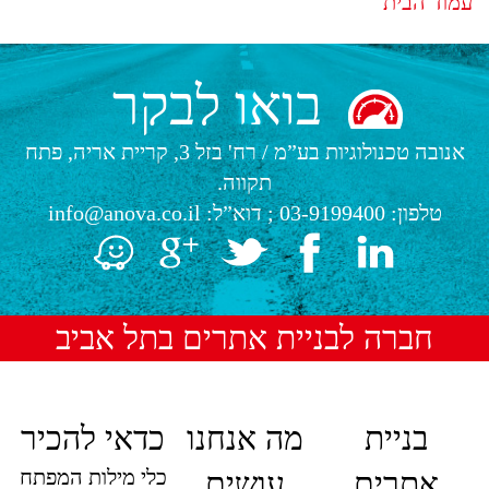
עמוד הבית
בואו לבקר
אנובה טכנולוגיות בע”מ
/
רח' בזל 3, קריית אריה, פתח
תקווה.
טלפון:
03-9199400
; דוא”ל:
info@anova.co.il
חברה לבניית אתרים בתל אביב
בניית
מה אנחנו
כדאי להכיר
כלי מילות המפתח
אתרים
עושים