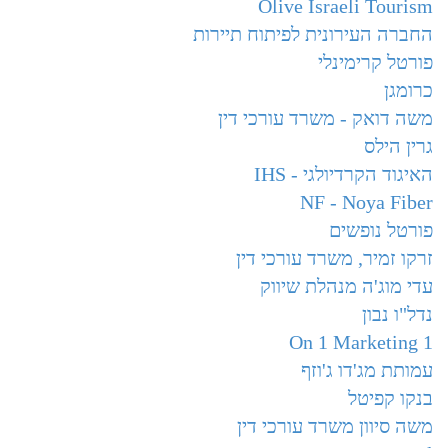
Olive Israeli Tourism
החברה העירונית לפיתוח תיירות
פורטל קרימינלי
כרומגן
משה דואק - משרד עורכי דין
גרין הילס
האיגוד הקרדיולגי - IHS
NF - Noya Fiber
פורטל נופשים
זרקו זמיר, משרד עורכי דין
עדי מוג'ה מנהלת שיווק
נדל"ו נבון
1 On 1 Marketing
עמותת מג'דו ג'וזף
בנקו קפיטל
משה סיוון משרד עורכי דין