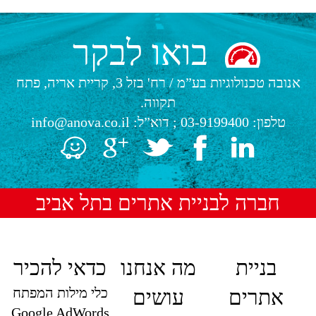
בואו לבקר
אנובה טכנולוגיות בע”מ
/
רח' בזל 3, קריית אריה, פתח
תקווה.
טלפון:
03-9199400
; דוא”ל:
info@anova.co.il
חברה לבניית אתרים בתל אביב
בניית
מה אנחנו
כדאי להכיר
כלי מילות המפתח
אתרים
עושים
Google AdWords