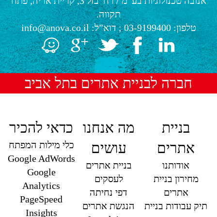
אנובה טכנולוגיות בע”מ
/
רח' בזל 3, קריית אריה, פתח
תקווה.
טלפון:
03-9199400
; דוא”ל:
info@anova.co.il
חברה לבניית אתרים בתל אביב
בניית
מה אנחנו
כדאי להכיר
כלי מילות המפתח
אתרים
עושים
Google AdWords
אודותנו
בניית אתרים
Google
מחירון בניית
לעסקים
Analytics
אתרים
דפי נחיתה
PageSpeed
תיק עבודות בניית
הנגשת אתרים
Insights