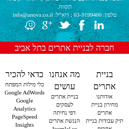
תקווה.
טלפון:
03-9199400
; דוא”ל:
info@anova.co.il
חברה לבניית אתרים בתל אביב
בניית
מה אנחנו
כדאי להכיר
כלי מילות המפתח
אתרים
עושים
Google AdWords
אודותנו
בניית אתרים
Google
מחירון בניית
לעסקים
Analytics
אתרים
דפי נחיתה
PageSpeed
תיק עבודות בניית
הנגשת אתרים
Insights
אתרים
Joomla! vs