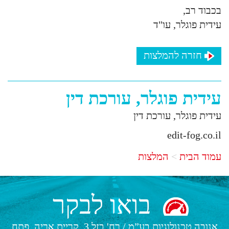
בכבוד רב,
עידית פוגלר, עו"ד
חזרה להמלצות
עידית פוגלר, עורכת דין
עידית פוגלר, עורכת דין
edit-fog.co.il
עמוד הבית
המלצות
בואו לבקר
אנובה טכנולוגיות בע”מ
/
רח' בזל 3, קריית אריה, פתח