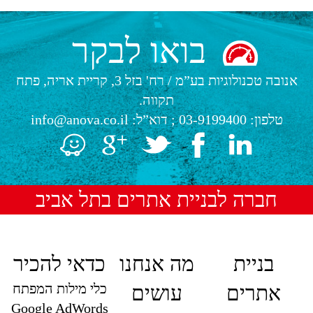
בואו לבקר
אנובה טכנולוגיות בע”מ
/
רח' בזל 3, קריית אריה, פתח
תקווה.
טלפון:
03-9199400
; דוא”ל:
info@anova.co.il
חברה לבניית אתרים בתל אביב
בניית
מה אנחנו
כדאי להכיר
כלי מילות המפתח
אתרים
עושים
Google AdWords