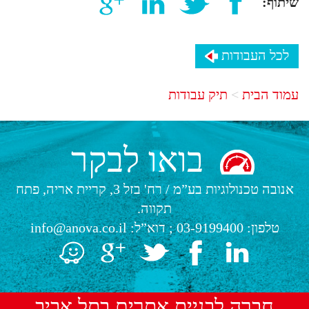
שיתוף:
לכל העבודות
עמוד הבית
תיק עבודות
בואו לבקר
אנובה טכנולוגיות בע”מ
/
רח' בזל 3, קריית אריה, פתח
תקווה.
טלפון:
03-9199400
; דוא”ל:
info@anova.co.il
חברה לבניית אתרים בתל אביב