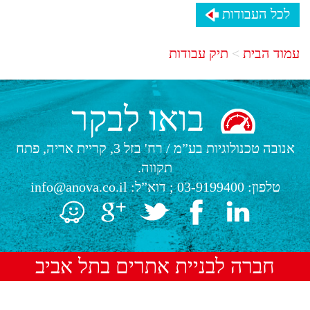
לכל העבודות
עמוד הבית
תיק עבודות
בואו לבקר
אנובה טכנולוגיות בע”מ
/
רח' בזל 3, קריית אריה, פתח
תקווה.
טלפון:
03-9199400
; דוא”ל:
info@anova.co.il
חברה לבניית אתרים בתל אביב