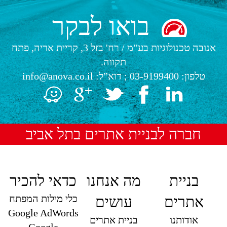
בואו לבקר
אנובה טכנולוגיות בע”מ
/
רח' בזל 3, קריית אריה, פתח
תקווה.
טלפון:
03-9199400
; דוא”ל:
info@anova.co.il
חברה לבניית אתרים בתל אביב
בניית
מה אנחנו
כדאי להכיר
כלי מילות המפתח
אתרים
עושים
Google AdWords
אודותנו
בניית אתרים