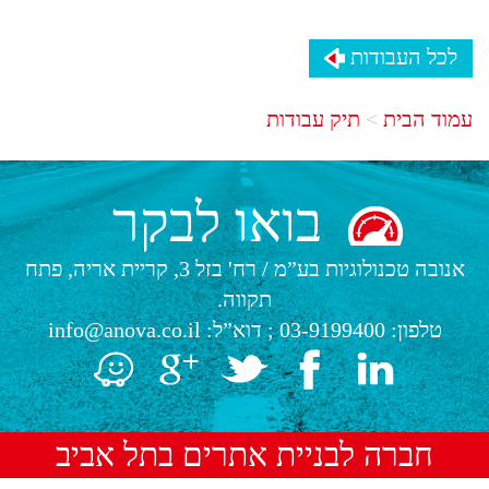
לכל העבודות
עמוד הבית
תיק עבודות
בואו לבקר
אנובה טכנולוגיות בע”מ
/
רח' בזל 3, קריית אריה, פתח
תקווה.
טלפון:
03-9199400
; דוא”ל:
info@anova.co.il
חברה לבניית אתרים בתל אביב