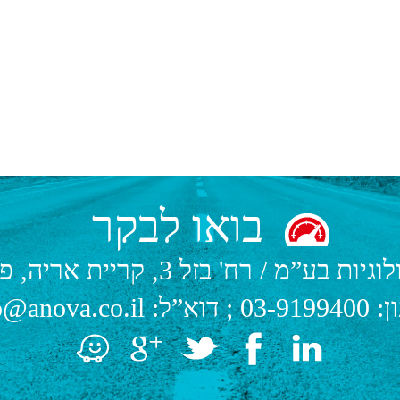
בואו לבקר
לוגיות בע”מ
/
רח' בזל 3, קריית אריה, פתח תקווה.
ן:
03-9199400
; דוא”ל:
o@anova.co.il