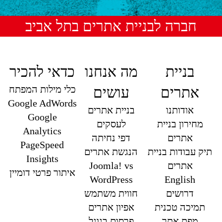
חברה לבניית אתרים בתל אביב
בניית
מה אנחנו
כדאי להכיר
כלי מילות המפתח
אתרים
עושים
Google AdWords
אודותנו
בניית אתרים
Google
מחירון בניית
לעסקים
Analytics
אתרים
דפי נחיתה
PageSpeed
תיק עבודות בניית
הנגשת אתרים
Insights
אתרים
Joomla! vs
איתור פרטי דומיין
WordPress
English
דרושים
חווית משתמש
תמיכה טכנית
אפיון אתרים
מפת אתר
פרסום בגוגל