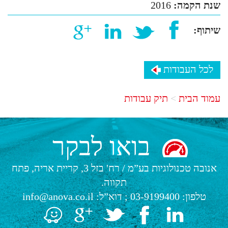
שנת הקמה:
2016
שיתוף:
לכל העבודות
עמוד הבית
תיק עבודות
בואו לבקר
אנובה טכנולוגיות בע”מ
/
רח' בזל 3, קריית אריה, פתח
תקווה.
טלפון:
03-9199400
; דוא”ל:
info@anova.co.il