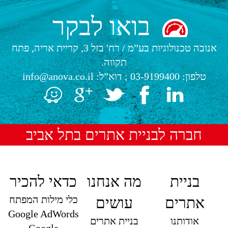
בואו לבקר
אנובה טכנולוגיות בע”מ
/
רח' בזל 3, קריית אריה, פתח
תקווה.
טלפון:
03-9199400
; דוא”ל:
info@anova.co.il
חברה לבניית אתרים בתל אביב
בניית
מה אנחנו
כדאי להכיר
כלי מילות המפתח
אתרים
עושים
Google AdWords
אודותנו
בניית אתרים