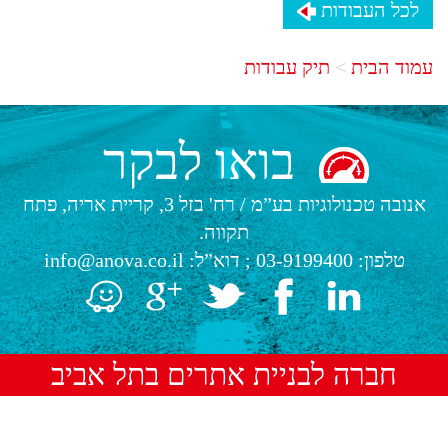
לכל העבודות
עמוד הבית
תיק עבודות
בואו לבקר
אנובה טכנולוגיות בע”מ
/
רח' בזל 3, קריית אריה, פתח
תקווה.
טלפון:
03-9199400
; דוא”ל:
info@anova.co.il
חברה לבניית אתרים בתל אביב