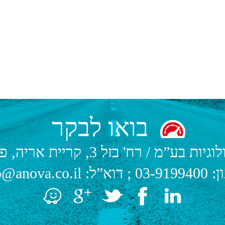
בואו לבקר
לוגיות בע”מ
/
רח' בזל 3, קריית אריה, פתח תקווה.
ן:
03-9199400
; דוא”ל:
o@anova.co.il