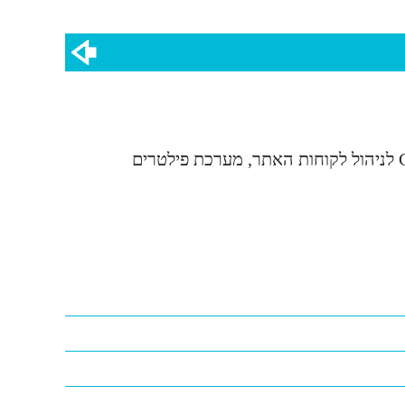
חנות תכשיטים אונליין - הקמת אתר eCommerce מבוסס WordPress & WooCommerce. באתר מערכת CRM לניהול לקוחות האתר, מערכת פילטרים