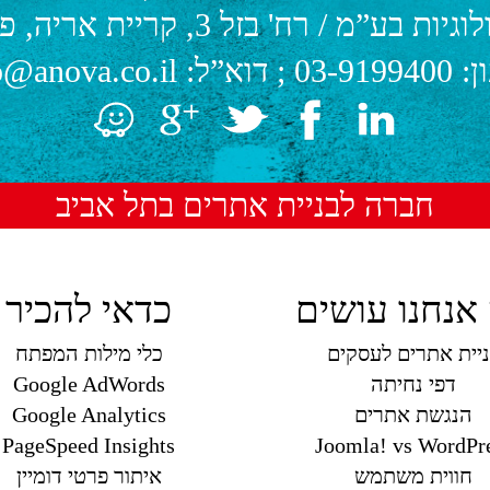
לוגיות בע”מ
/
רח' בזל 3, קריית אריה, פתח תקווה.
ן:
03-9199400
; דוא”ל:
o@anova.co.il
חברה לבניית אתרים בתל אביב
אנחנו עושים
כדאי להכיר
יית אתרים לעסקים
כלי מילות המפתח
דפי נחיתה
Google AdWords
הנגשת אתרים
Google Analytics
PageSpeed Insights
Joomla! vs WordPr
חווית משתמש
איתור פרטי דומיין