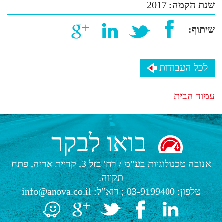
שנת הקמה:
2017
שיתוף:
לכל העבודות
עמוד הבית
בואו לבקר
אנובה טכנולוגיות בע”מ
/
רח' בזל 3, קריית אריה, פתח
תקווה.
טלפון:
03-9199400
; דוא”ל:
info@anova.co.il