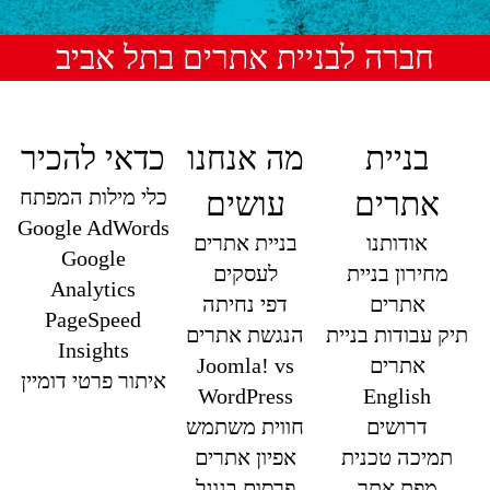
חברה לבניית אתרים בתל אביב
בניית
מה אנחנו
כדאי להכיר
כלי מילות המפתח
אתרים
עושים
Google AdWords
אודותנו
בניית אתרים
Google
מחירון בניית
לעסקים
Analytics
אתרים
דפי נחיתה
PageSpeed
תיק עבודות בניית
הנגשת אתרים
Insights
אתרים
Joomla! vs
איתור פרטי דומיין
WordPress
English
דרושים
חווית משתמש
תמיכה טכנית
אפיון אתרים
מפת אתר
פרסום בגוגל