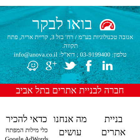
בואו לבקר
אנובה טכנולוגיות בע”מ
/
רח' בזל 3, קריית אריה, פתח
תקווה.
טלפון:
03-9199400
; דוא”ל:
info@anova.co.il
חברה לבניית אתרים בתל אביב
בניית
מה אנחנו
כדאי להכיר
כלי מילות המפתח
אתרים
עושים
Google AdWords