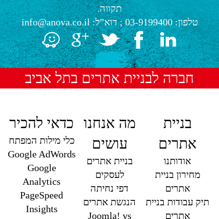
תקווה.
טלפון:
03-9199400
; דוא”ל:
info@anova.co.il
חברה לבניית אתרים בתל אביב
בניית
מה אנחנו
כדאי להכיר
כלי מילות המפתח
אתרים
עושים
Google AdWords
אודותנו
בניית אתרים
Google
מחירון בניית
לעסקים
Analytics
אתרים
דפי נחיתה
PageSpeed
תיק עבודות בניית
הנגשת אתרים
Insights
אתרים
Joomla! vs