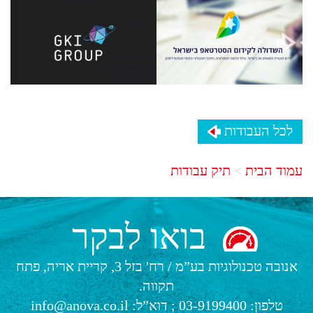
לכל העבודות
עמוד הבית
תיק עבודות
בואו לבקר
אנובה טכנולוגיות בע”מ
/
רח' בזל 3, קריית אריה, פתח
תקווה.
טלפון:
03-9199400
; דוא”ל:
info@anova.co.il