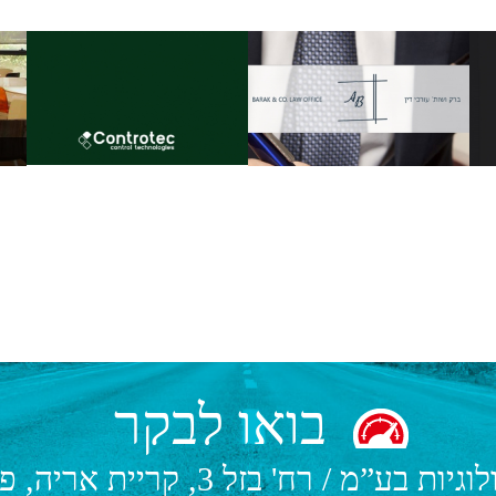
בואו לבקר
לוגיות בע”מ
/
רח' בזל 3, קריית אריה, פתח תקווה.