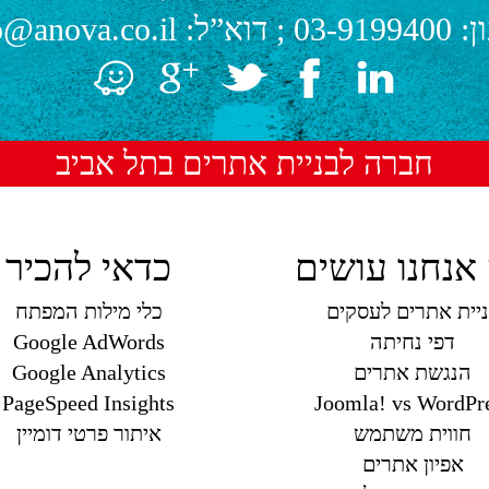
ן:
03-9199400
; דוא”ל:
o@anova.co.il
חברה לבניית אתרים בתל אביב
אנחנו עושים
כדאי להכיר
יית אתרים לעסקים
כלי מילות המפתח
דפי נחיתה
Google AdWords
הנגשת אתרים
Google Analytics
PageSpeed Insights
Joomla! vs WordPr
חווית משתמש
איתור פרטי דומיין
אפיון אתרים