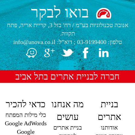
בואו לבקר
אנובה טכנולוגיות בע”מ
/
רח' בזל 3, קריית אריה, פתח
תקווה.
טלפון:
03-9199400
; דוא”ל:
info@anova.co.il
חברה לבניית אתרים בתל אביב
בניית
מה אנחנו
כדאי להכיר
כלי מילות המפתח
אתרים
עושים
Google AdWords
אודותנו
בניית אתרים
Google