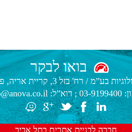
בואו לבקר
לוגיות בע”מ
/
רח' בזל 3, קריית אריה, פתח תקווה.
ן:
03-9199400
; דוא”ל:
o@anova.co.il
חברה לבניית אתרים בתל אביב