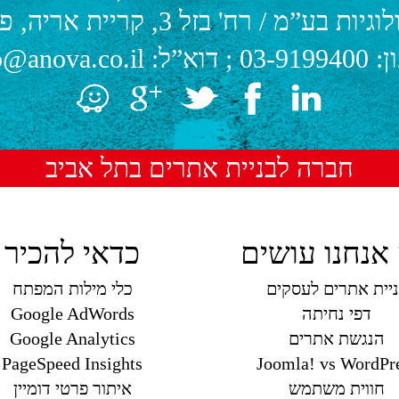
לוגיות בע”מ
/
רח' בזל 3, קריית אריה, פתח תקווה.
ן:
03-9199400
; דוא”ל:
o@anova.co.il
חברה לבניית אתרים בתל אביב
אנחנו עושים
כדאי להכיר
יית אתרים לעסקים
כלי מילות המפתח
דפי נחיתה
Google AdWords
הנגשת אתרים
Google Analytics
PageSpeed Insights
Joomla! vs WordPr
חווית משתמש
איתור פרטי דומיין