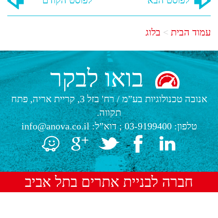
עמוד הבית
בלוג
בואו לבקר
אנובה טכנולוגיות בע”מ
/
רח' בזל 3, קריית אריה, פתח
תקווה.
טלפון:
03-9199400
; דוא”ל:
info@anova.co.il
חברה לבניית אתרים בתל אביב