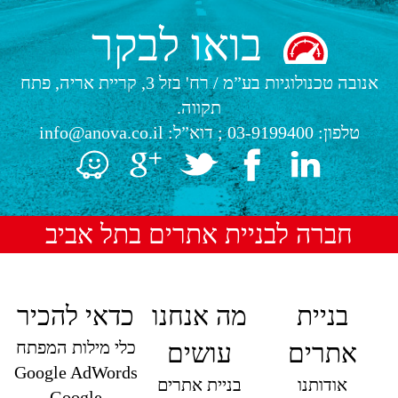
בואו לבקר
אנובה טכנולוגיות בע”מ
/
רח' בזל 3, קריית אריה, פתח
תקווה.
טלפון:
03-9199400
; דוא”ל:
info@anova.co.il
חברה לבניית אתרים בתל אביב
בניית
מה אנחנו
כדאי להכיר
כלי מילות המפתח
אתרים
עושים
Google AdWords
אודותנו
בניית אתרים
Google