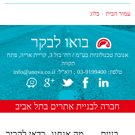
עמוד הבית
בלוג
בואו לבקר
אנובה טכנולוגיות בע”מ
/
רח' בזל 3, קריית אריה, פתח
תקווה.
טלפון:
03-9199400
; דוא”ל:
info@anova.co.il
חברה לבניית אתרים בתל אביב
בניית
מה אנחנו
כדאי להכיר