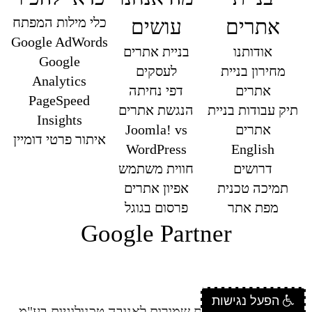
כלי מילות המפתח
אתרים
עושים
Google AdWords
אודותנו
בניית אתרים
Google
מחירון בניית
לעסקים
Analytics
אתרים
דפי נחיתה
PageSpeed
תיק עבודות בניית
הנגשת אתרים
Insights
אתרים
Joomla! vs
איתור פרטי דומיין
WordPress
English
דרושים
חווית משתמש
תמיכה טכנית
אפיון אתרים
מפת אתר
פרסום בגוגל
Google Partner
הפעל נגישות
© 2026 כל הזכויות שמורות לאנובה טכנולוגיות בע"מ