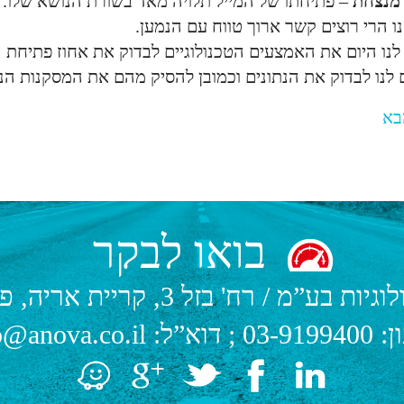
מנצחת
– פתיחתו של המייל תלויה מאד בשורת הנושא שלו. ה
נו הרי רוצים קשר ארוך טווח עם הנמען.
 לנו היום את האמצעים הטכנולוגיים לבדוק את אחוז פתיחת 
לנו לבדוק את הנתונים וכמובן להסיק מהם את המסקנות הנ
בא
בואו לבקר
לוגיות בע”מ
/
רח' בזל 3, קריית אריה, פתח תקווה.
ן:
03-9199400
; דוא”ל:
o@anova.co.il