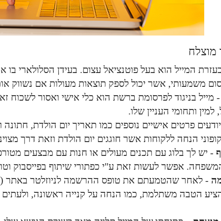
 מוצלח
 בעזרת המייל הוא בעל פוטנציאל עצום. בעידן הסלולארי בו א
ום משמעותי, אשר יכול לספק תוצאות מעולות אם נשווק אותו
 מייל בניגוד לפרסומת ברשת הוא כלי אישי ואסור לשכוח זא
 למין ותחומי העניין שלו.
יודעים פרטים אישיים נוספים כמו תאריך יום הולדת, חתונה
ופוני הנחה ללקוחות אשר חוגגים יום הולדת וזאת דרך מצוי
ף
- יש לך בלוג עם תכנים מעולים או חנות עם מבצעים מטור
שפחה. אפשר לעשות זאת ע"י כפתורי שיתוף בפייסבוק וטווי
מה
- לאחר שהטמעתם את טופס ההרשמה לניוזלטר באתר (וח
ציע הטבה משתלמת, כמו הנחה על קנייה ראשונה, ולעתים מ