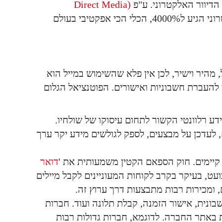
 הדיוור האלקטרוני. ע"פ
(Direct Media
ה'החזר השקעה'(ROI) ב2011 של קמפיין דיוור אלקטרוני הגיע ל4000%, הכלי הכי אפקטיבי בעולם
, מהיר וישיר, לכן אין פלא שהשימוש במייל הוא
 להעברת חשבוניות ואישורים. הפוטנציאל הגלום
ע רלוונטי הקשור לתחום עיסוקו של שולחיו.
 לעדכן על מבצעים, לספק לגולשים מידע יקר ערך
קיימים. חוק הספאם הקטין משמעותית את '
דואר
ועט, בעיקר בקרב לקוחות המעוניינים לקבל מיילים
, ומכירות רבות מתבצעות דרך ערוץ זה.
ונית, אישור הזמנה, קבלת תלונה ועוד. חברות
באתר החברה. לדוגמא, חברות גדולות רבות