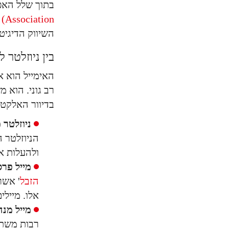
בתוך שלל האפש
Association) DMA
השיווק הדיגיטל
בין ניוזלטר 
האימייל הוא א
רב גוני. הוא 
בדיוור האלקטר
ניוזלטר (Newsletter
הניוזלטר 
ולהעלות א
מייל פרס
הזבל
' אשר
אלו. מיילי
מייל מנה
רבות משתמ