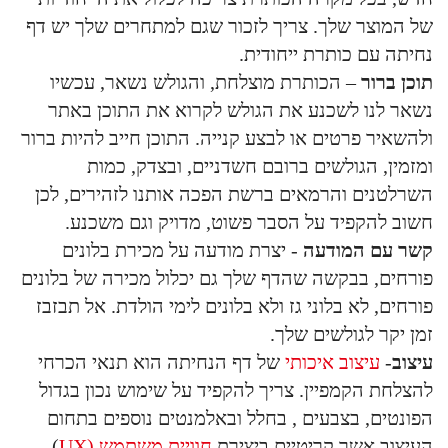
של המוצר שלך. צריך לזכור שגם למתחרים שלך יש דף
נחיתה עם כותרת ייחודית.
תוכן ברור
– הכותרת מוצלחת, והגולש נשאר, עכשיו
נשאר לנו לשכנע את הגולש לקרוא את התוכן באתר
ולהשאיר פרטים או לבצע קנייה. התוכן חייב להיות ברור
ומזמין, הגולשים ברובם חשדניים, ובצדק, כמות
השרלטנים והרמאים ברשת הפכה אותנו לזהירים, לכן
חשוב להקפיד על הסבר פשוט, מדויק וגם משכנע.
קשר עם המודעה
- יצרת מודעה על מכירת בלונים
פורחים, בבקשה שהדף שלך גם יכלול מכירה של בלונים
פורחים, לא בלוני גז ולא בלונים לימי הולדת. אל תבזבז
זמן יקר לגולשים שלך.
עיצוב
-
עיצוב איכותי
של דף הנחיתה הוא תנאי הכרחי
להצלחת הקמפיין. צריך להקפיד על שימוש נכון בגדול
הפונטים, בצבעים , בחלל ובאלמנטים נוספים בתחום
העיצוב אשר קריטיים ביצירת
חוויית משתמש (UX
)