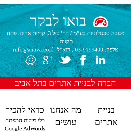
בואו לבקר
אנובה טכנולוגיות בע”מ
/
רח' בזל 3, קריית אריה, פתח
תקווה.
טלפון:
03-9199400
; דוא”ל:
info@anova.co.il
חברה לבניית אתרים בתל אביב
בניית
מה אנחנו
כדאי להכיר
כלי מילות המפתח
אתרים
עושים
Google AdWords