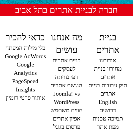
חברה לבניית אתרים בתל אביב
בניית
מה אנחנו
כדאי להכיר
כלי מילות המפתח
אתרים
עושים
Google AdWords
אודותנו
בניית אתרים
Google
מחירון בניית
לעסקים
Analytics
אתרים
דפי נחיתה
PageSpeed
תיק עבודות בניית
הנגשת אתרים
Insights
אתרים
Joomla! vs
איתור פרטי דומיין
WordPress
English
דרושים
חווית משתמש
תמיכה טכנית
אפיון אתרים
מפת אתר
פרסום בגוגל