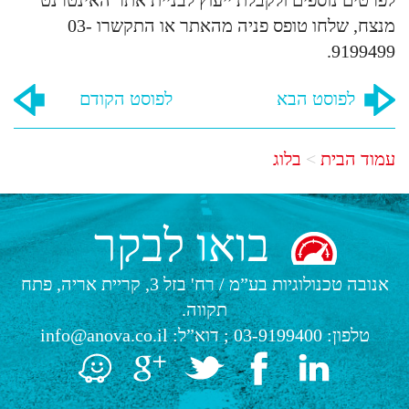
מנצח, שלחו טופס פניה מהאתר או התקשרו 03-
9199499.
לפוסט הבא
לפוסט הקודם
עמוד הבית
בלוג
בואו לבקר
אנובה טכנולוגיות בע”מ
/
רח' בזל 3, קריית אריה, פתח
תקווה.
טלפון:
03-9199400
; דוא”ל:
info@anova.co.il