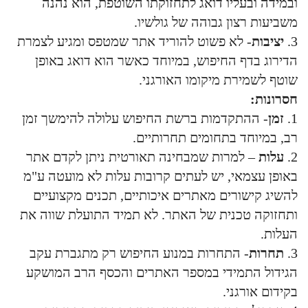
ובמידה ובעליו דואג לתחזוקתו השוטפת, הוא נהנה
משביעות רצון גבוהה של גולשיו.
3.
יציבות
- לא פשוט להוריד אתר שמטפס ומגיע לצמרת
הדירוג בדף החיפוש, במיוחד כאשר הוא דואג באופן
שוטף לשמירת מיקומו האורגני.
חסרונות:
1.
זמן
- ההתקדמות ברשת החיפוש עלולה להימשך זמן
רב, במיוחד בתחומים תחרותיים.
2.
עלות
– למרות שמבחינה תאורטית ניתן לקדם אתר
באופן עצמאי, יש לעתים קרובות עלות לא מועטה ע"מ
להשיג קישורים מאתרים איכותיים, תכנים מקצועיים
ותחזוקה טכנית של האתר. לא תמיד התועלת שווה את
העלות.
3.
תחרות
- התחרות במנוע החיפוש רק מתגברת עקב
הגידול התמידי במספר האתרים והכסף הרב המושקע
בקידום אורגני.