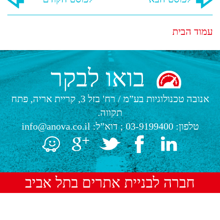
עמוד הבית
בואו לבקר
אנובה טכנולוגיות בע”מ
/
רח' בזל 3, קריית אריה, פתח
תקווה.
טלפון:
03-9199400
; דוא”ל:
info@anova.co.il
חברה לבניית אתרים בתל אביב