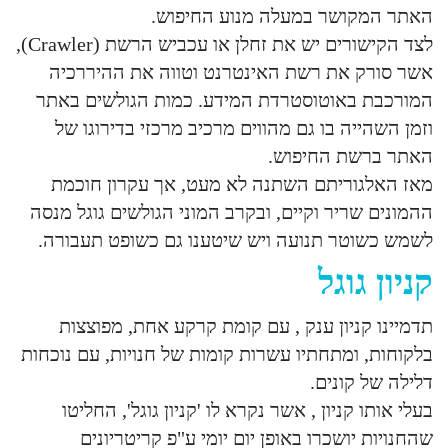
האתר המקושר במעלה מנוע החיפוש.
לצד הקישורים יש את זחלן או עכביש הרשת (Crawler),
אשר סורק את רשת האינטרנט וטווה את ההיררכיה
המורכבת באוטוסטרדת המידע. כמות הגולשים באתר
וזמן השהייה בו גם מהווים מרכיב מרכזי בדירוגו של
האתר ברשת החיפוש.
מאז האלגוריתם השתנה לא מעט, אך עקרון חוכמת
ההמונים שריר וקיים, ובקרב המוני הגולשים גוגל מנסה
לשמש כשוטר תנועה ויש שיטענו גם כשופט תעבורה.
קניון גוגל
תדמיינו קניון ענק , עם קומת קרקע אחת, מפוצצות
בלקוחות, ומתחתיו עשרות קומות של חנויות, עם נוכחות
דלילה של קונים.
בעלי אותו קניון , אשר נקרא לו 'קניון גוגל', החליטו
שהחנויות יושכרו באופן יום יומי ע"פ קריטריונים