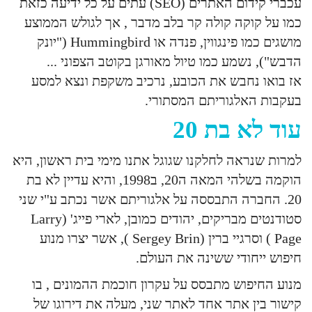
עכברי קידום האתרים (SEO) עתים על כל ידיעה כזאת
כמו על קוקה קולה קר בלב מדבר , אך לגולש הממוצע
מושגים כמו פינגווין, פנדה או Hummingbird ("יונק
הדבש"), נשמע כמו טיול מאורגן בקוטב הצפוני ...
אז בואו נחבש את הכובע, נרכיב משקפת ונצא למסע
בעקבות האלגוריתם המסתורי.
עוד לא בת 20
למרות שנראה לחלקנו שגוגל אתנו מימי בית ראשון, היא
הוקמה בשלהי המאה ה20, ב1998, והיא עדיין לא בת
20. החברה התבססה על אלגוריתם אשר נכתב ע"י שני
סטודנטים מבריקים, יהודים כמובן, לארי פייג' (Larry
Page ) וסרגיי ברין (Sergey Brin ), אשר יצרו מנוע
חיפוש ייחודי ששינה את העולם.
מנוע החיפוש מתבסס על עקרון חוכמת ההמונים , בו
קישור בין אתר אחד לאתר שני, מעלה את דירוגו של