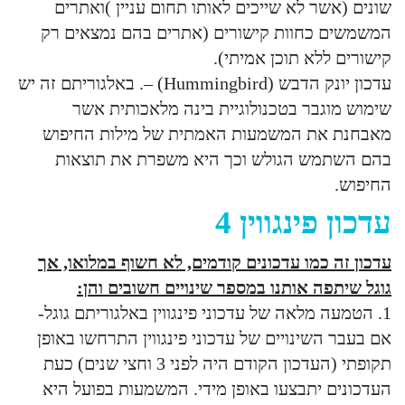
שונים (אשר לא שייכים לאותו תחום עניין )ואתרים
המשמשים כחוות קישורים (אתרים בהם נמצאים רק
קישורים ללא תוכן אמיתי).
עדכון יונק הדבש (Hummingbird) –. באלגוריתם זה יש
שימוש מוגבר בטכנולוגיית בינה מלאכותית אשר
מאבחנת את המשמעות האמתית של מילות החיפוש
בהם השתמש הגולש וכך היא משפרת את תוצאות
החיפוש.
עדכון פינגווין 4
עדכון זה כמו עדכונים קודמים, לא חשוף במלואו, אך
גוגל שיתפה אותנו במספר שינויים חשובים והן:
1. הטמעה מלאה של עדכוני פינגווין באלגוריתם גוגל-
אם בעבר השינויים של עדכוני פינגווין התרחשו באופן
תקופתי (העדכון הקודם היה לפני 3 וחצי שנים) כעת
העדכונים יתבצעו באופן מידי. המשמעות בפועל היא