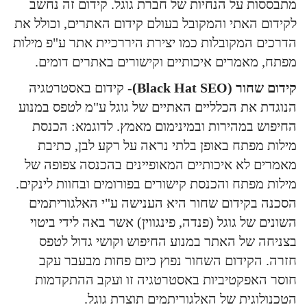
מתבססות על הנחיות של חברת גוגל. קידום זה נחשב
לקידום האתי והמקובל בעולם קידום האתרים, וכולל את
הדרכים המקובלות כמו יצירת היררכיית אתר ע"פ מילות
מפתח, מאמרים איכותיים וקישורים באתרים דומים.
קידום שחור (Black Hat SEO)
- קידום באסטרטגיה
הנוגדת את הכלליים האתיים של גוגל ע"מ לטפס במנוע
החיפוש במהירות ובמינימום מאמץ. לדוגמא: הכנסת
מילות מפתח באופן בלתי נראה על רקע לבן, כתיבת
מאמרים לא איכותיים המאופיינים בהכנסה צפופה של
מילות מפתח והכנסת קישורים בפורומים ובחוות לינקים.
הסכנה בקידום שחור היא הענישה ע"י האלגוריתמים
השונים של גוגל (פנדה, פינגווין) אשר באה לידי ביטוי
בצניחה של האתר במנוע החיפוש וקושי גדול לטפס
חזרה. הקידום השחור נפוץ כיום פחות מבעבר עקב
חוסר האפקטיביות באסטרטגיה זו ועקב ההתקדמות
הטכנולוגית של האלגוריתמים תוצרת גוגל.