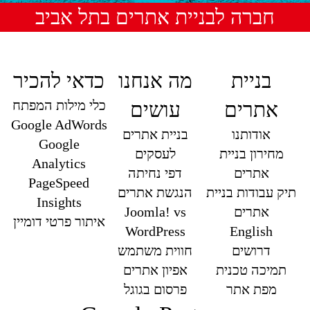
חברה לבניית אתרים בתל אביב
בניית
מה אנחנו
כדאי להכיר
כלי מילות המפתח
אתרים
עושים
Google AdWords
אודותנו
בניית אתרים
Google
מחירון בניית
לעסקים
Analytics
אתרים
דפי נחיתה
PageSpeed
תיק עבודות בניית
הנגשת אתרים
Insights
אתרים
Joomla! vs
איתור פרטי דומיין
WordPress
English
דרושים
חווית משתמש
תמיכה טכנית
אפיון אתרים
מפת אתר
פרסום בגוגל